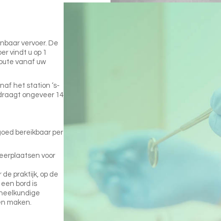
enbaar vervoer. De
er vindt u op 1
route vanaf uw
naf het station ‘s-
draagt ongeveer 14
goed bereikbaar per
keerplaatsen voor
de praktijk, op de
een bord is
heelkundige
gen maken.