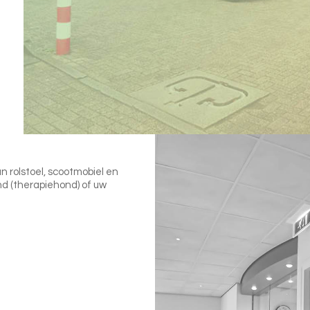
an rolstoel, scootmobiel en
ond (therapiehond) of uw